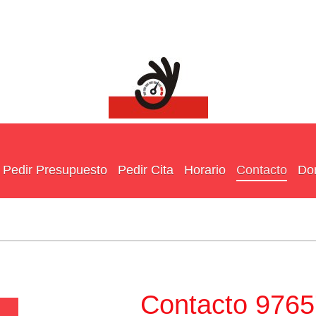
Pedir Presupuesto
Pedir Cita
Horario
Contacto
Do
oncept.es
Contacto 976