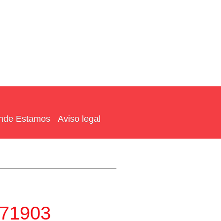
nde Estamos
Aviso legal
571903