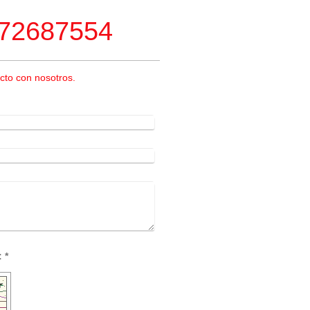
672687554
to con nosotros.
Captcha (código antispam): *